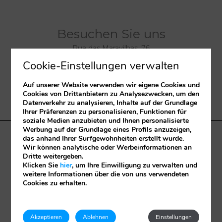
Besuchen Sie uns
Rua das Maravilhas, 76
Cookie-Einstellungen verwalten
9000-077
Funchal
Auf unserer Website verwenden wir eigene Cookies und
Madeira
-
Portugal
Cookies von Drittanbietern zu Analysezwecken, um den
Datenverkehr zu analysieren, Inhalte auf der Grundlage
32°38'53.977"N 16°55'12.37"W.
Ihrer Präferenzen zu personalisieren, Funktionen für
soziale Medien anzubieten und Ihnen personalisierte
Werbung auf der Grundlage eines Profils anzuzeigen,
das anhand Ihrer Surfgewohnheiten erstellt wurde.
Geschäftsbedingungen
Portugal 2020
Cookies policy
Wir können analytische oder Werbeinformationen an
RNT – 5565
Check in online
RAL
Dritte weitergeben.
Klicken Sie
hier
, um Ihre Einwilligung zu verwalten und
weitere Informationen über die von uns verwendeten
Entwickelt von
mirai
Cookies zu erhalten.
Meine Buchung
Akzeptieren
Ablehnen
Einstellungen