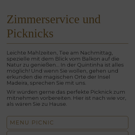
Zimmerservice und
Picknicks
Leichte Mahlzeiten, Tee am Nachmittag,
spezielle mit dem Blick vom Balkon auf die
Natur zu genießen… In der Quintinha ist alles
möglich! Und wenn Sie wollen, gehen und
erkunden die magischen Orte der Insel
Madeira, sprechen Sie mit uns.
Wir würden gerne das perfekte Picknick zum
mitnehmen vorbereiten. Hier ist nach wie vor,
als wären Sie zu Hause.
​Zimmer
​Zimmer
1​
2
0
nzufügen
Erwachsene
Zimmer
MENU PICNIC
Kinder
Suchen
Ab
Bis
und
13
zu
Jahren