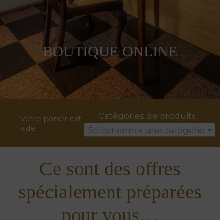
BOUTIQUE ONLINE
Catégories de produits
Votre panier est
vide.
Sélectionner une catégorie
Ce sont des offres
spécialement préparées
pour vous…