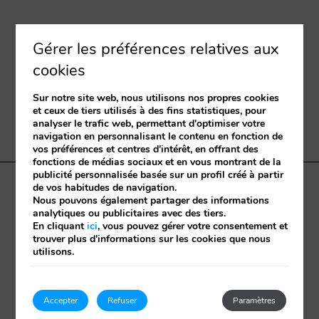
Ajouter
1
2
0
chambre
adultes
Chambres
enfants
Recherche
De
Rendez nous visite
Jusqu'à
et
13
12
Gérer les préférences relatives aux
nombre
ans
ans
Rua das Maravilhas, 76
d’occupants
cookies
9000-077
Funchal
Sur notre site web, nous utilisons nos propres cookies
et ceux de tiers utilisés à des fins statistiques, pour
Madeira
-
Portugal
analyser le trafic web, permettant d'optimiser votre
navigation en personnalisant le contenu en fonction de
32°38'53.977"N 16°55'12.37"W.
vos préférences et centres d'intérêt, en offrant des
fonctions de médias sociaux et en vous montrant de la
publicité personnalisée basée sur un profil créé à partir
de vos habitudes de navigation.
Termes et conditions
Portugal 2020
Cookies policy
Nous pouvons également partager des informations
RNT – 5565
Check in online
RAL
analytiques ou publicitaires avec des tiers.
En cliquant
ici
, vous pouvez gérer votre consentement et
trouver plus d'informations sur les cookies que nous
Développé par
mirai
utilisons.
Ma réservation
Accepter
Refuser
Paramètres